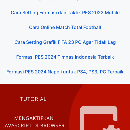
Cara Setting Formasi dan Taktik PES 2022 Mobile
Cara Online Match Total Football
Cara Setting Grafik FIFA 23 PC Agar Tidak Lag
Formasi PES 2024 Timnas Indonesia Terbaik
Formasi PES 2024 Napoli untuk PS4, PS3, PC Terbaik