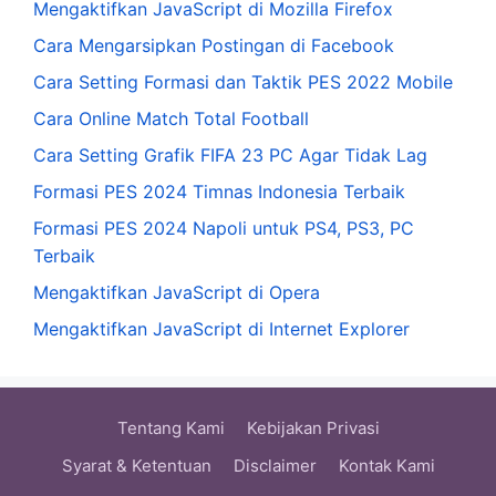
Mengaktifkan JavaScript di Mozilla Firefox
Cara Mengarsipkan Postingan di Facebook
Cara Setting Formasi dan Taktik PES 2022 Mobile
Cara Online Match Total Football
Cara Setting Grafik FIFA 23 PC Agar Tidak Lag
Formasi PES 2024 Timnas Indonesia Terbaik
Formasi PES 2024 Napoli untuk PS4, PS3, PC
Terbaik
Mengaktifkan JavaScript di Opera
Mengaktifkan JavaScript di Internet Explorer
Tentang Kami
Kebijakan Privasi
Syarat & Ketentuan
Disclaimer
Kontak Kami