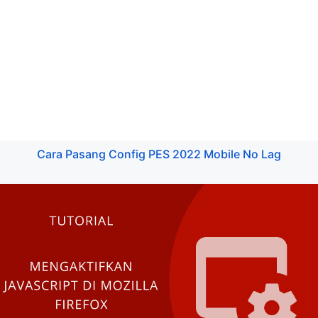
Cara Pasang Config PES 2022 Mobile No Lag