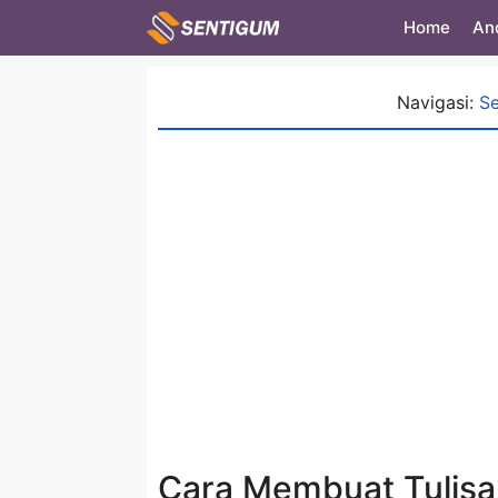
Skip
Home
An
to
content
Navigasi:
S
Cara Membuat Tulisan