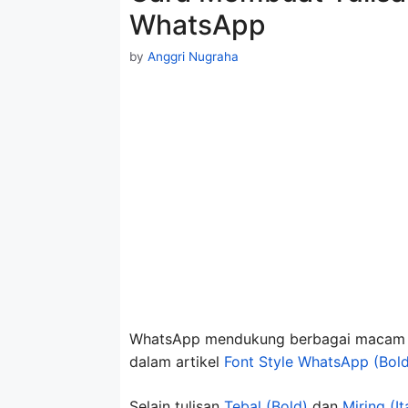
WhatsApp
by
Anggri Nugraha
WhatsApp mendukung berbagai macam gay
dalam artikel
Font Style WhatsApp (Bold,
Selain tulisan
Tebal (Bold)
dan
Miring (It