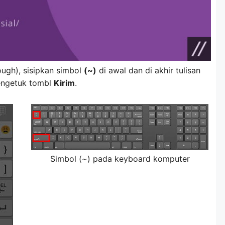
ough), sisipkan simbol
(~)
di awal dan di akhir tulisan
engetuk tombl
Kirim
.
Simbol (~) pada keyboard komputer