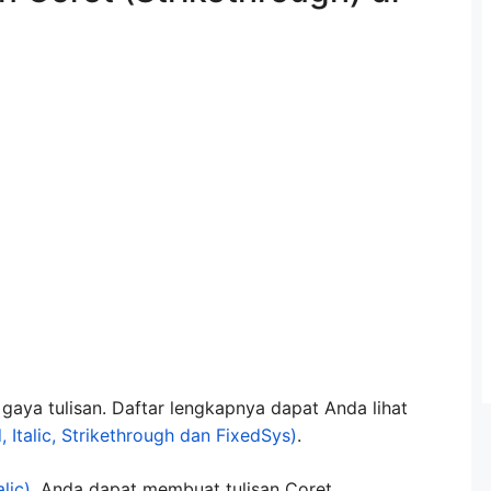
a tulisan. Daftar lengkapnya dapat Anda lihat
 Italic, Strikethrough dan FixedSys)
.
alic)
, Anda dapat membuat tulisan Coret