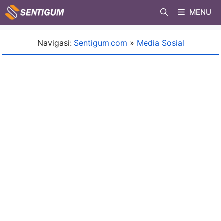
Skip
MENU
to
content
Navigasi:
Sentigum.com
»
Media Sosial