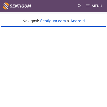
Skip
MENU
to
content
Navigasi:
Sentigum.com
»
Android