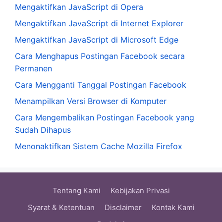
Mengaktifkan JavaScript di Opera
Mengaktifkan JavaScript di Internet Explorer
Mengaktifkan JavaScript di Microsoft Edge
Cara Menghapus Postingan Facebook secara
Permanen
Cara Mengganti Tanggal Postingan Facebook
Menampilkan Versi Browser di Komputer
Cara Mengembalikan Postingan Facebook yang
Sudah Dihapus
Menonaktifkan Sistem Cache Mozilla Firefox
Tentang Kami
Kebijakan Privasi
Syarat & Ketentuan
Disclaimer
Kontak Kami