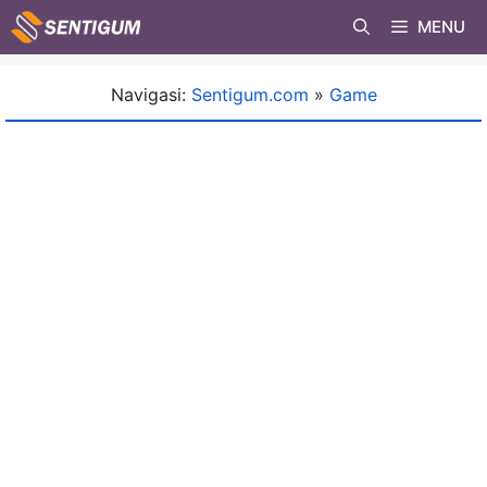
Skip
MENU
to
content
Navigasi:
Sentigum.com
»
Game