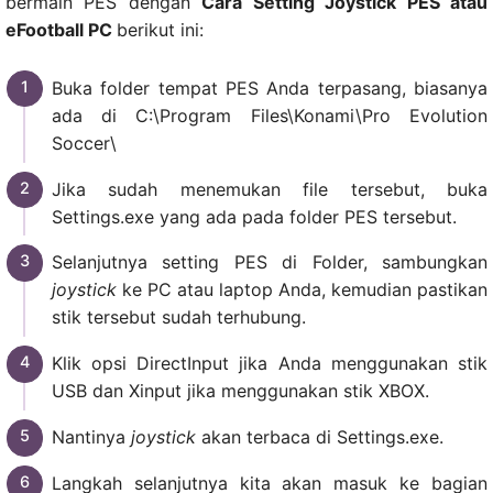
bermain PES dengan
Cara Setting Joystick PES atau
eFootball PC
berikut ini:
Buka folder tempat PES Anda terpasang, biasanya
ada di C:\Program Files\Konami\Pro Evolution
Soccer\
Jika sudah menemukan file tersebut, buka
Settings.exe yang ada pada folder PES tersebut.
Selanjutnya setting PES di Folder, sambungkan
joystick
ke PC atau laptop Anda, kemudian pastikan
stik tersebut sudah terhubung.
Klik opsi DirectInput jika Anda menggunakan stik
USB dan Xinput jika menggunakan stik XBOX.
Nantinya
joystick
akan terbaca di Settings.exe.
Langkah selanjutnya kita akan masuk ke bagian