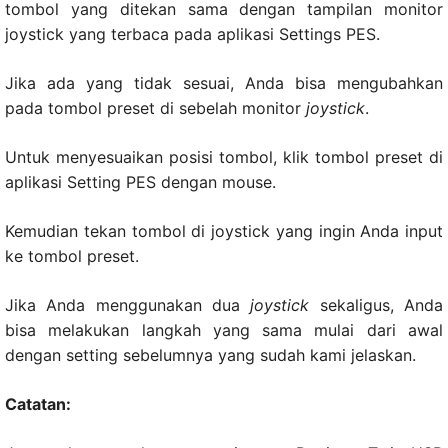
tombol yang ditekan sama dengan tampilan monitor
joystick yang terbaca pada aplikasi Settings PES.
Jika ada yang tidak sesuai, Anda bisa mengubahkan
pada tombol preset di sebelah monitor
joystick
.
Untuk menyesuaikan posisi tombol, klik tombol preset di
aplikasi Setting PES dengan mouse.
Kemudian tekan tombol di joystick yang ingin Anda input
ke tombol preset.
Jika Anda menggunakan dua
joystick
sekaligus, Anda
bisa melakukan langkah yang sama mulai dari awal
dengan setting sebelumnya yang sudah kami jelaskan.
Catatan: