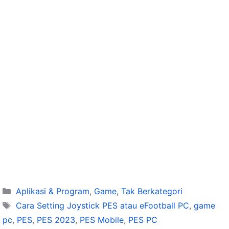
Categories
Aplikasi & Program
,
Game
,
Tak Berkategori
Tags
Cara Setting Joystick PES atau eFootball PC
,
game
pc
,
PES
,
PES 2023
,
PES Mobile
,
PES PC