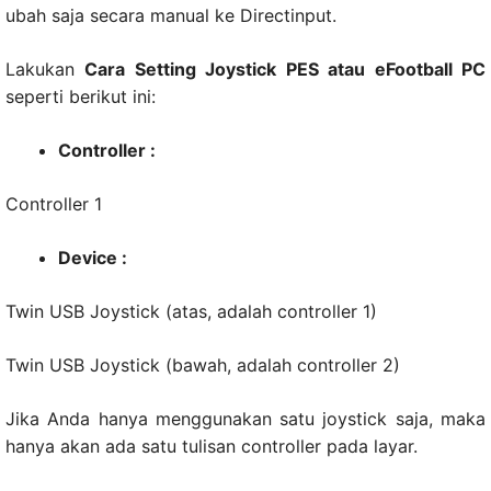
ubah saja secara manual ke Directinput.
Lakukan
Cara Setting Joystick PES atau eFootball PC
seperti berikut ini:
Controller :
Controller 1
Device :
Twin USB Joystick (atas, adalah controller 1)
Twin USB Joystick (bawah, adalah controller 2)
Jika Anda hanya menggunakan satu joystick saja, maka
hanya akan ada satu tulisan controller pada layar.