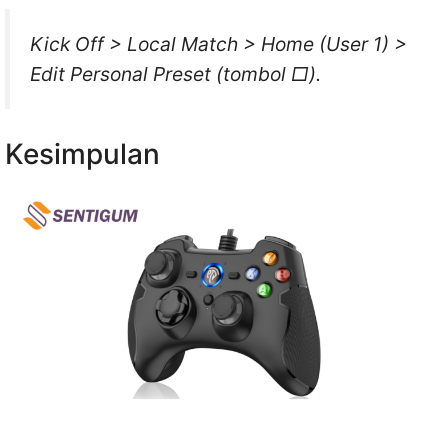
Kick Off > Local Match > Home (User 1) >
Edit Personal Preset (tombol □).
Kesimpulan