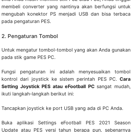
membeli converter yang nantinya akan berfungsi untuk
mengubah konektor PS menjadi USB dan bisa terbaca
pada pengaturan PES.
2. Pengaturan Tombol
Untuk mengatur tombol-tombol yang akan Anda gunakan
pada stik game PES PC.
Fungsi pengaturan ini adalah menyesuaikan tombol
kontrol dari joystick ke sistem perintah PES PC.
Cara
Setting Joystick PES atau eFootball PC
sangat mudah,
ikuti langkah-langkah berikut ini:
Tancapkan joystick ke port USB yang ada di PC Anda.
Buka aplikasi Settings eFootball PES 2021 Season
Update atau PES versi tahun berapa pun, sebenarnya