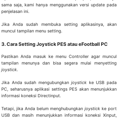
sama saja, kami hanya menggunakan versi update pada
penjelasan ini.
Jika Anda sudah membuka setting aplikasinya, akan
muncul tampilan menu setting.
3. Cara Setting Joystick PES atau eFootball PC
Pastikan Anda masuk ke menu Controller agar muncul
tampilan menunya dan bisa segera mulai menyetting
joystick
.
Jika Anda sudah mengubungkan
joystick
ke USB pada
PC, seharusnya aplikasi settings PES akan menunjukkan
informasi koneksi Directinput.
Tetapi, jika Anda belum menghubungkan
joystick
ke port
USB dan masih menunjukkan informasi koneksi Xinput,