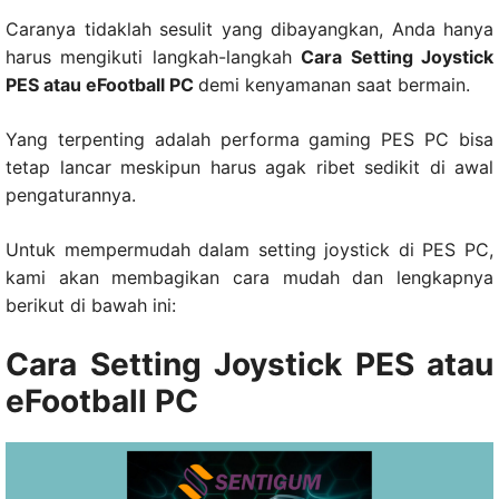
Caranya tidaklah sesulit yang dibayangkan, Anda hanya
harus mengikuti langkah-langkah
Cara Setting Joystick
PES atau eFootball PC
demi kenyamanan saat bermain.
Yang terpenting adalah performa gaming PES PC bisa
tetap lancar meskipun harus agak ribet sedikit di awal
pengaturannya.
Untuk mempermudah dalam setting joystick di PES PC,
kami akan membagikan cara mudah dan lengkapnya
berikut di bawah ini:
Cara Setting Joystick PES atau
eFootball PC