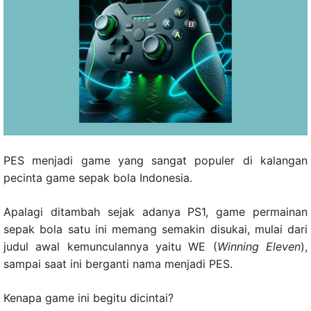
PES menjadi game yang sangat populer di kalangan
pecinta game sepak bola Indonesia.
Apalagi ditambah sejak adanya PS1, game permainan
sepak bola satu ini memang semakin disukai, mulai dari
judul awal kemunculannya yaitu WE (
Winning Eleven
),
sampai saat ini berganti nama menjadi PES.
Kenapa game ini begitu dicintai?