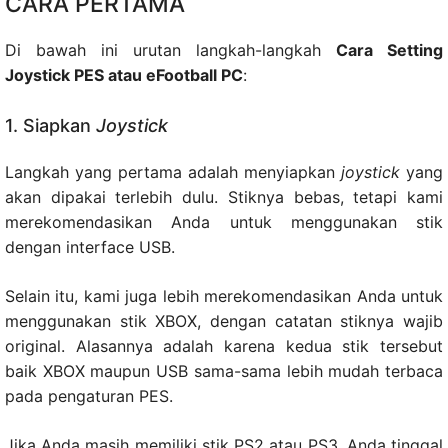
CARA PERTAMA
Di bawah ini urutan langkah-langkah
Cara Setting
Joystick PES atau eFootball PC
:
1. Siapkan
Joystick
Langkah yang pertama adalah menyiapkan
joystick
yang
akan dipakai terlebih dulu. Stiknya bebas, tetapi kami
merekomendasikan Anda untuk menggunakan stik
dengan interface USB.
Selain itu, kami juga lebih merekomendasikan Anda untuk
menggunakan stik XBOX, dengan catatan stiknya wajib
original. Alasannya adalah karena kedua stik tersebut
baik XBOX maupun USB sama-sama lebih mudah terbaca
pada pengaturan PES.
Jika Anda masih memiliki stik PS2 atau PS3, Anda tinggal