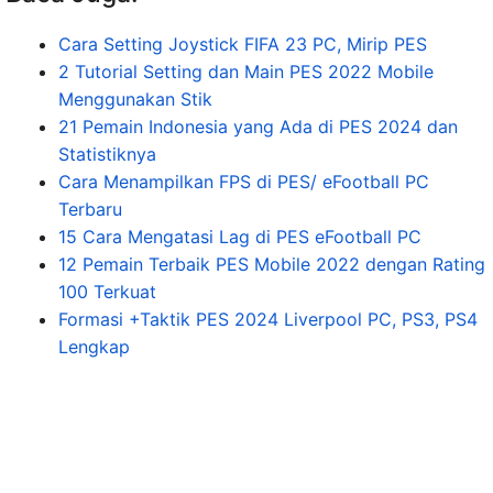
Cara Setting Joystick FIFA 23 PC, Mirip PES
2 Tutorial Setting dan Main PES 2022 Mobile
Menggunakan Stik
21 Pemain Indonesia yang Ada di PES 2024 dan
Statistiknya
Cara Menampilkan FPS di PES/ eFootball PC
Terbaru
15 Cara Mengatasi Lag di PES eFootball PC
12 Pemain Terbaik PES Mobile 2022 dengan Rating
100 Terkuat
Formasi +Taktik PES 2024 Liverpool PC, PS3, PS4
Lengkap