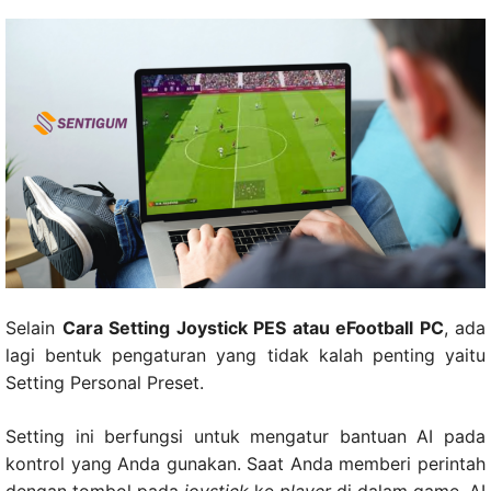
Selain
Cara Setting Joystick PES atau eFootball PC
, ada
lagi bentuk pengaturan yang tidak kalah penting yaitu
Setting Personal Preset.
Setting ini berfungsi untuk mengatur bantuan AI pada
kontrol yang Anda gunakan. Saat Anda memberi perintah