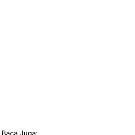
Baca Juga: