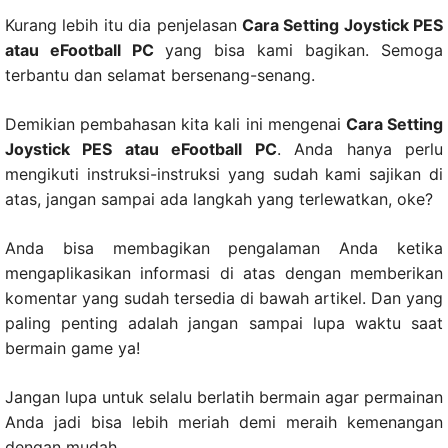
Kurang lebih itu dia penjelasan
Cara Setting Joystick PES
atau eFootball PC
yang bisa kami bagikan. Semoga
terbantu dan selamat bersenang-senang.
Demikian pembahasan kita kali ini mengenai
Cara Setting
Joystick PES atau eFootball PC
. Anda hanya perlu
mengikuti instruksi-instruksi yang sudah kami sajikan di
atas, jangan sampai ada langkah yang terlewatkan, oke?
Anda bisa membagikan pengalaman Anda ketika
mengaplikasikan informasi di atas dengan memberikan
komentar yang sudah tersedia di bawah artikel. Dan yang
paling penting adalah jangan sampai lupa waktu saat
bermain game ya!
Jangan lupa untuk selalu berlatih bermain agar permainan
Anda jadi bisa lebih meriah demi meraih kemenangan
dengan mudah.