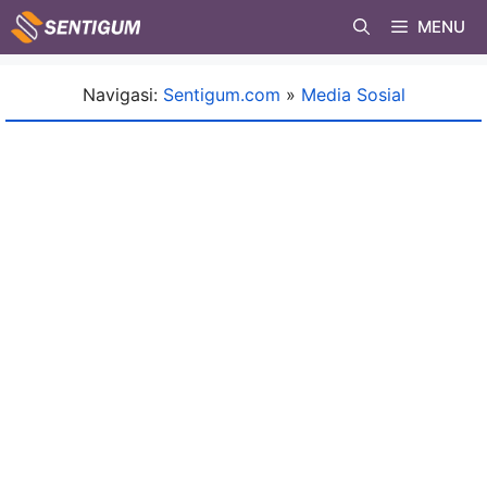
Skip
MENU
to
content
Navigasi:
Sentigum.com
»
Media Sosial