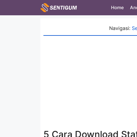
Skip
Home
An
to
content
Navigasi:
S
5 Cara Download St