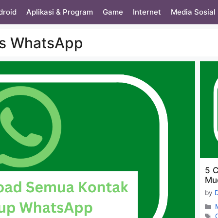
droid
Aplikasi & Program
Game
Internet
Media Sosial
us WhatsApp
5 
Mu
by