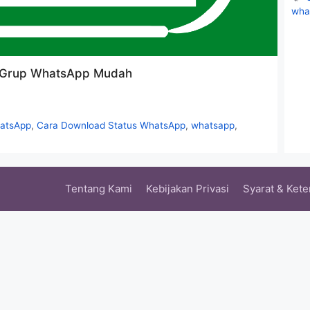
wha
i Grup WhatsApp Mudah
hatsApp
,
Cara Download Status WhatsApp
,
whatsapp
,
Tentang Kami
Kebijakan Privasi
Syarat & Ket