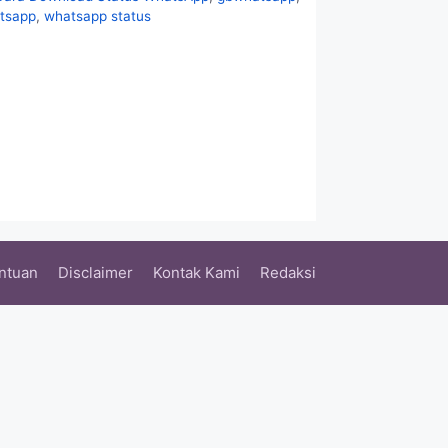
tsapp
,
whatsapp status
entuan
Disclaimer
Kontak Kami
Redaksi