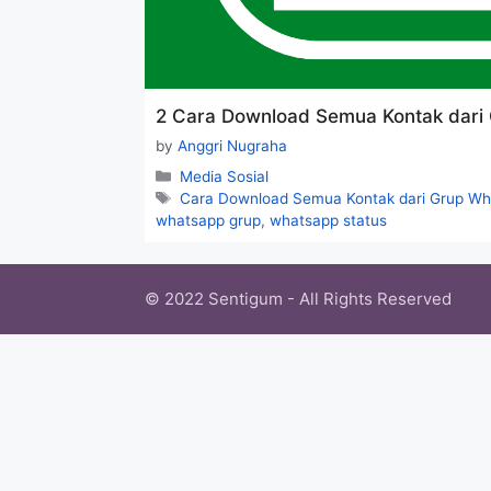
2 Cara Download Semua Kontak dar
by
Anggri Nugraha
Categories
Media Sosial
Tags
Cara Download Semua Kontak dari Grup W
whatsapp grup
,
whatsapp status
© 2022 Sentigum - All Rights Reserved