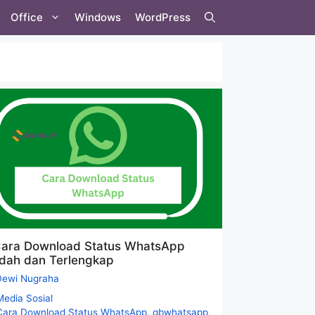
Office
Windows
WordPress
Cara Download Status WhatsApp
dah dan Terlengkap
Dewi Nugraha
Categories
Media Sosial
Tags
Cara Download Status WhatsApp
,
gbwhatsapp
,