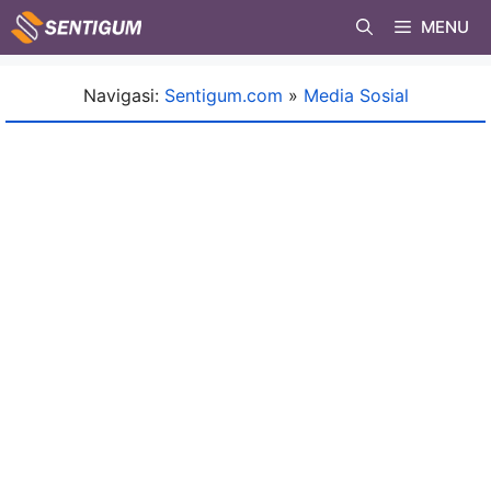
Skip
MENU
to
content
Navigasi:
Sentigum.com
»
Media Sosial