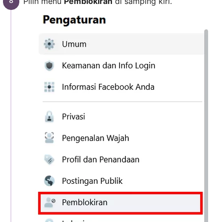
Pilih menu
Pemblokiran
di samping kiri.