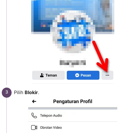
Pilih
Blokir
.