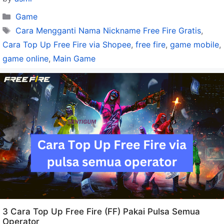
Categories
Game
Tags
Cara Mengganti Nama Nickname Free Fire Gratis
,
Cara Top Up Free Fire via Shopee
,
free fire
,
game mobile
,
game online
,
Main Game
3 Cara Top Up Free Fire (FF) Pakai Pulsa Semua
Operator