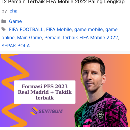
12 Pemain Terbaik FIFA Mobile 2022 Paling Lengkap
by
Icha
Categories
Game
Tags
FIFA FOOTBALL
,
FIFA Mobile
,
game mobile
,
game
online
,
Main Game
,
Pemain Terbaik FIFA Mobile 2022
,
SEPAK BOLA