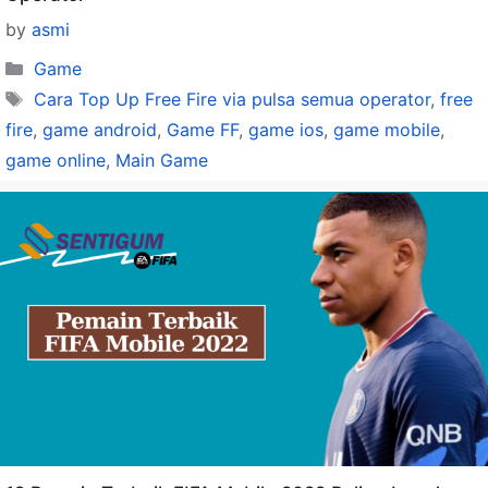
by
asmi
Categories
Game
Tags
Cara Top Up Free Fire via pulsa semua operator
,
free
fire
,
game android
,
Game FF
,
game ios
,
game mobile
,
game online
,
Main Game