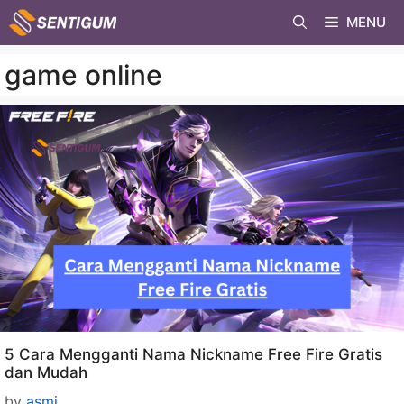
Skip
MENU
to
content
game online
5 Cara Mengganti Nama Nickname Free Fire Gratis
dan Mudah
by
asmi