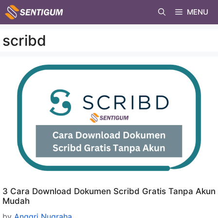
Skip
MENU
to
content
scribd
3 Cara Download Dokumen Scribd Gratis Tanpa Akun
Mudah
by
Anggri Nugraha