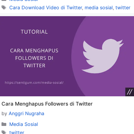
Tags
Cara Download Video di Twitter
,
media sosial
,
twitter
Cara Menghapus Followers di Twitter
by
Anggri Nugraha
Categories
Media Sosial
Tags
twitter