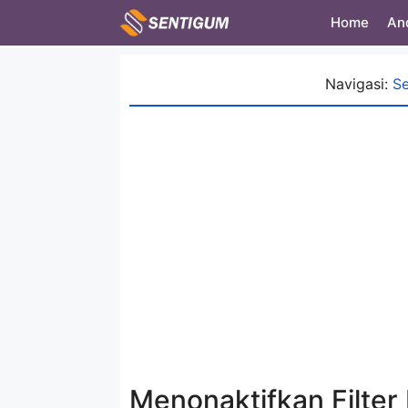
Skip
Home
An
to
content
Navigasi:
S
Menonaktifkan Filter