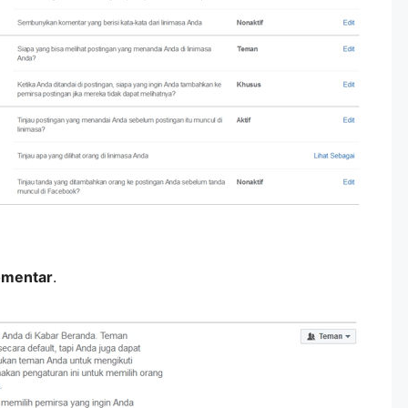
omentar
.