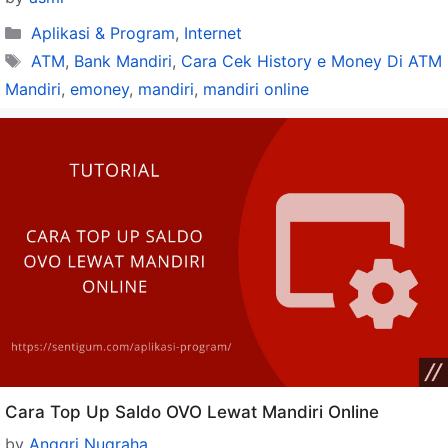
Categories
Aplikasi & Program
,
Internet
Tags
ATM
,
Bank Mandiri
,
Cara Cek History e Money Di ATM
Mandiri
,
emoney
,
mandiri
,
mandiri online
Cara Top Up Saldo OVO Lewat Mandiri Online
by
Anggri Nugraha