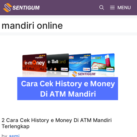
Skip
MENU
to
content
mandiri online
2 Cara Cek History e Money Di ATM Mandiri
Terlengkap
by
asmi