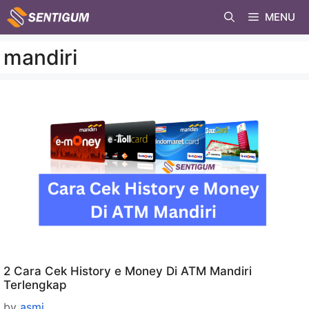
Skip
MENU
to
content
mandiri
2 Cara Cek History e Money Di ATM Mandiri
Terlengkap
by
asmi