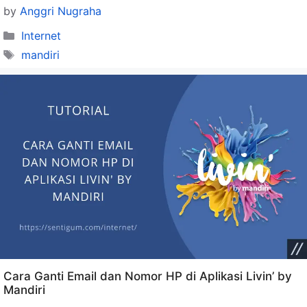
by
Anggri Nugraha
Categories
Internet
Tags
mandiri
Cara Ganti Email dan Nomor HP di Aplikasi Livin’ by
Mandiri