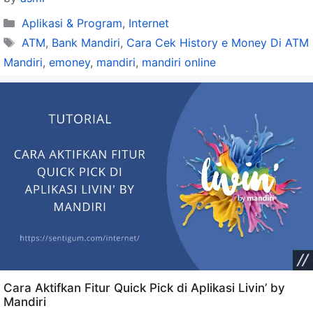
Categories
Aplikasi & Program
,
Internet
Tags
ATM
,
Bank Mandiri
,
Cara Cek History e Money Di ATM
Mandiri
,
emoney
,
mandiri
,
mandiri online
Cara Aktifkan Fitur Quick Pick di Aplikasi Livin’ by
Mandiri