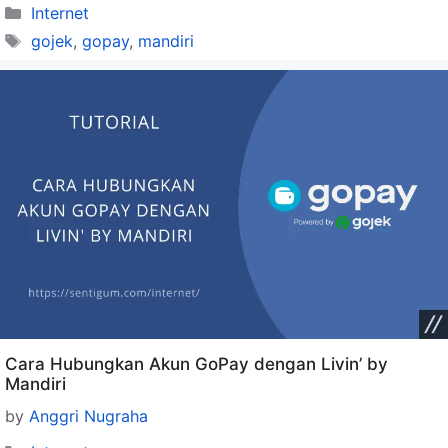
Categories
Internet
Tags
gojek
,
gopay
,
mandiri
Cara Hubungkan Akun GoPay dengan Livin’ by
Mandiri
by
Anggri Nugraha