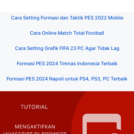
Cara Setting Formasi dan Taktik PES 2022 Mobile
Cara Online Match Total Football
Cara Setting Grafik FIFA 23 PC Agar Tidak Lag
Formasi PES 2024 Timnas Indonesia Terbaik
Formasi PES 2024 Napoli untuk PS4, PS3, PC Terbaik